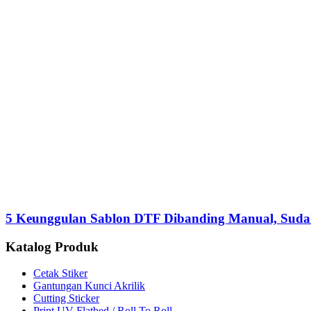
5 Keunggulan Sablon DTF Dibanding Manual, Sud
Katalog Produk
Cetak Stiker
Gantungan Kunci Akrilik
Cutting Sticker
Print UV Flatbed / Roll To Roll