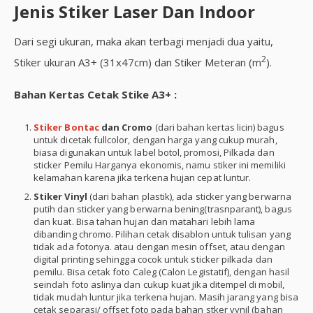
Jenis Stiker Laser Dan Indoor
Dari segi ukuran, maka akan terbagi menjadi dua yaitu,
2
Stiker ukuran A3+ (31x47cm) dan Stiker Meteran (m
).
Bahan Kertas Cetak Stike A3+ :
Stiker Bontac
dan Cromo
(dari bahan kertas licin) bagus
untuk dicetak fullcolor, dengan harga yang cukup murah,
biasa digunakan untuk label botol, promosi, Pilkada dan
sticker Pemilu Harganya ekonomis, namu stiker ini memiliki
kelamahan karena jika terkena hujan cepat luntur.
Stiker Vinyl
(dari bahan plastik), ada sticker yang berwarna
putih dan sticker yang berwarna bening(trasnparant), bagus
dan kuat. Bisa tahan hujan dan matahari lebih lama
dibanding chromo. Pilihan cetak disablon untuk tulisan yang
tidak ada fotonya. atau dengan mesin offset, atau dengan
digital printing sehingga cocok untuk sticker pilkada dan
pemilu. Bisa cetak foto Caleg (Calon Legistatif), dengan hasil
seindah foto aslinya dan cukup kuat jika ditempel di mobil,
tidak mudah luntur jika terkena hujan. Masih jarang yang bisa
cetak separasi/ offset foto pada bahan stker vynil (bahan