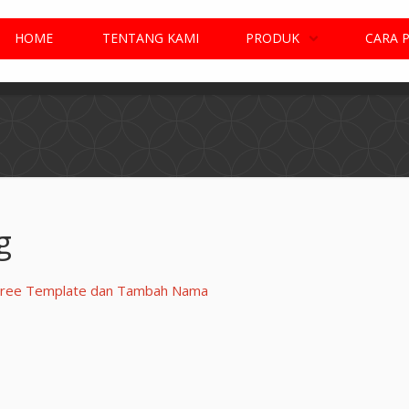
HOME
TENTANG KAMI
PRODUK
CARA 
g
i Free Template dan Tambah Nama