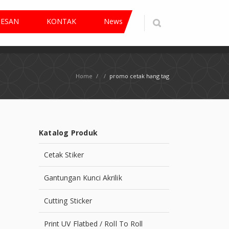
PESAN
KONTAK
News
Home
/
/
promo cetak hang tag
Katalog Produk
Cetak Stiker
Gantungan Kunci Akrilik
Cutting Sticker
Print UV Flatbed / Roll To Roll