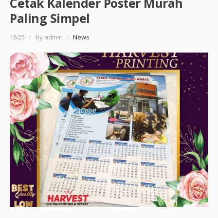
Cetak Kalender Poster Murah
Paling Simpel
16:25
/
by admin
/
News