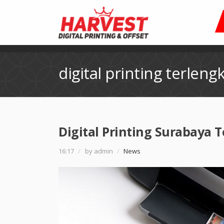
digital printing terleng
Digital Printing Surabaya
16:17
/
by admin
/
News