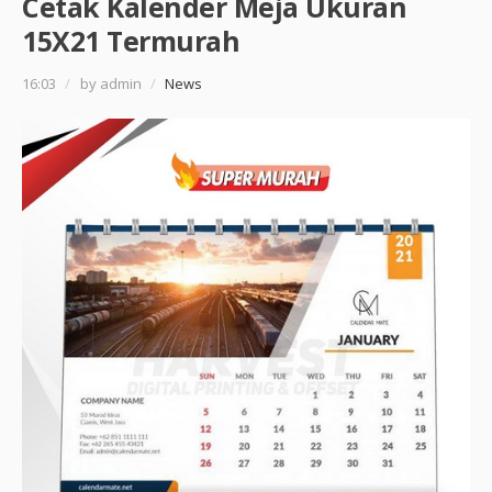
Cetak Kalender Meja Ukuran
15X21 Termurah
16:03
/
by admin
/
News