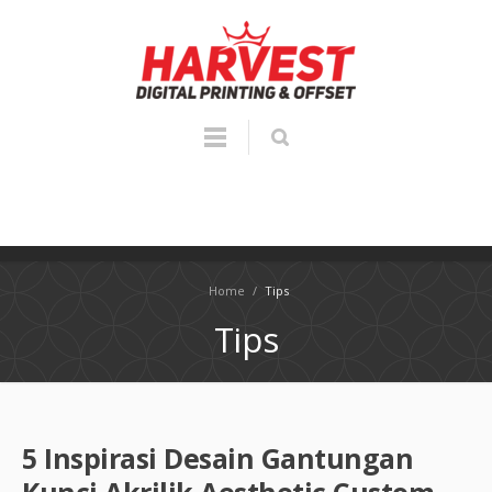
Home
/
Tips
Tips
5 Inspirasi Desain Gantungan