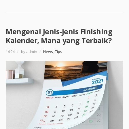
Mengenal Jenis-jenis Finishing
Kalender, Mana yang Terbaik?
14:24
/
by admin
/
News
,
Tips