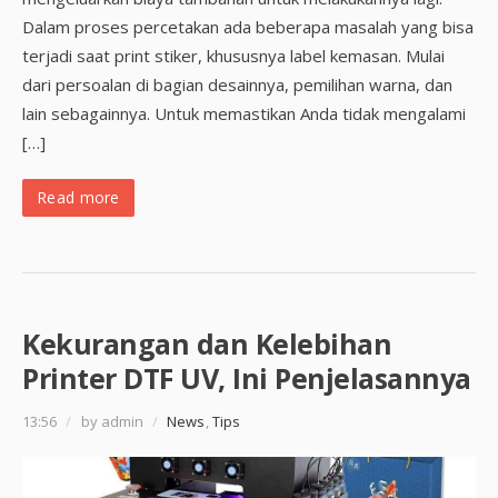
Dalam proses percetakan ada beberapa masalah yang bisa
terjadi saat print stiker, khususnya label kemasan. Mulai
dari persoalan di bagian desainnya, pemilihan warna, dan
lain sebagainnya. Untuk memastikan Anda tidak mengalami
[…]
Read more
Kekurangan dan Kelebihan
Printer DTF UV, Ini Penjelasannya
13:56
/
by admin
/
News
,
Tips