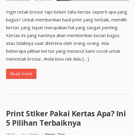
Ingin cetak brosur tapi belum tahu kertas seperti apa yang
bagus? Untuk memberikan hasil print yang terbaik, memilih
kertas yang tepat merupakan hal yang sangat penting.
Kertas ini yang nantinya akan memberikan kesan bagus
atau tidaknya saat diterima oleh orang-orang. Ada
beberapa pilihan kertas yang menurut kami cocok untuk
mencetak brosur, Anda bisa cek dulu […]
Read more
Print Stiker Pakai Kertas Apa? Ini
5 Pilihan Terbaiknya
08:31
/
by admin
/
News
,
Tips