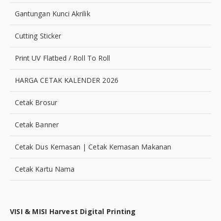
Gantungan Kunci Akrilik
Cutting Sticker
Print UV Flatbed / Roll To Roll
HARGA CETAK KALENDER 2026
Cetak Brosur
Cetak Banner
Cetak Dus Kemasan | Cetak Kemasan Makanan
Cetak Kartu Nama
VISI & MISI Harvest Digital Printing