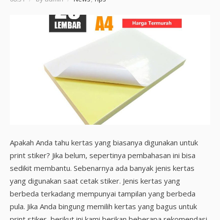
Apakah Anda tahu kertas yang biasanya digunakan untuk
print stiker? Jika belum, sepertinya pembahasan ini bisa
sedikit membantu. Sebenarnya ada banyak jenis kertas
yang digunakan saat cetak stiker. Jenis kertas yang
berbeda terkadang mempunyai tampilan yang berbeda
pula. Jika Anda bingung memilih kertas yang bagus untuk
print stiker, berikut ini kami berikan beberapa rekomendasi