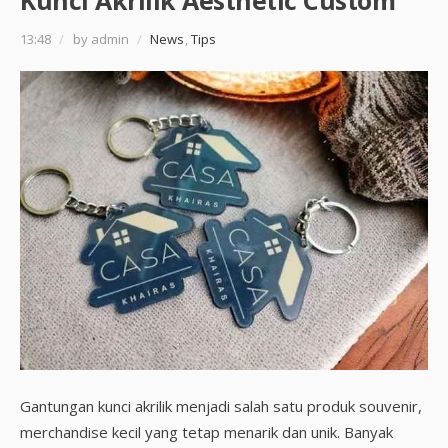
Kunci Akrilik Aesthetic Custom
13:48
/
by admin
/
News
,
Tips
Gantungan kunci akrilik menjadi salah satu produk souvenir,
merchandise kecil yang tetap menarik dan unik. Banyak