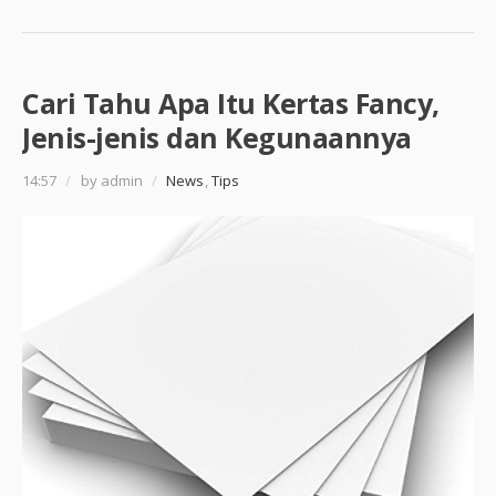
Cari Tahu Apa Itu Kertas Fancy,
Jenis-jenis dan Kegunaannya
14:57
/
by admin
/
News
,
Tips