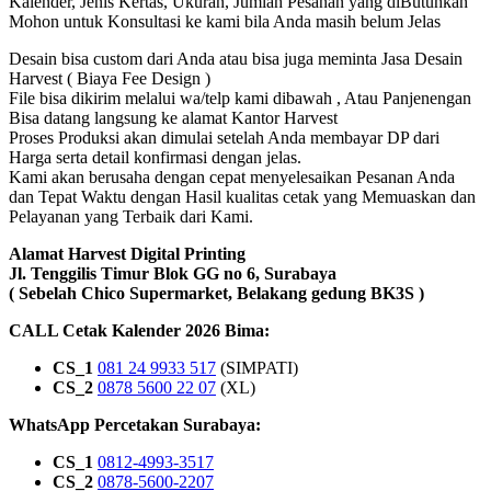
Kalender, Jenis Kertas, Ukuran, Jumlah Pesanan yang diButuhkan
Mohon untuk Konsultasi ke kami bila Anda masih belum Jelas
Desain bisa custom dari Anda atau bisa juga meminta Jasa Desain
Harvest ( Biaya Fee Design )
File bisa dikirim melalui wa/telp kami dibawah , Atau Panjenengan
Bisa datang langsung ke alamat Kantor Harvest
Proses Produksi akan dimulai setelah Anda membayar DP dari
Harga serta detail konfirmasi dengan jelas.
Kami akan berusaha dengan cepat menyelesaikan Pesanan Anda
dan Tepat Waktu dengan Hasil kualitas cetak yang Memuaskan dan
Pelayanan yang Terbaik dari Kami.
Alamat Harvest Digital Printing
Jl. Tenggilis Timur Blok GG no 6, Surabaya
( Sebelah Chico Supermarket, Belakang gedung BK3S )
CALL Cetak Kalender 2026 Bima:
CS_1
081 24 9933 517
(SIMPATI)
CS_2
0878 5600 22 07
(XL)
WhatsApp Percetakan Surabaya:
CS_1
0812-4993-3517
CS_2
0878-5600-2207