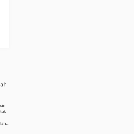
rah
r
sin
ntuk
ah...