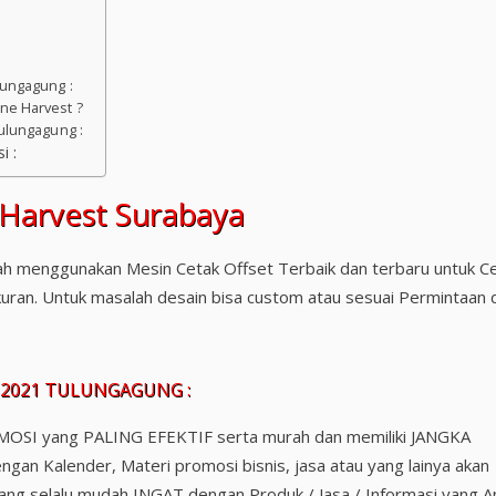
lungagung :
ne Harvest ?
ulungagung :
 :
 Harvest Surabaya
ah menggunakan Mesin Cetak Offset Terbaik dan terbaru untuk C
uran. Untuk masalah desain bisa custom atau sesuai Permintaan d
 2021 TULUNGAGUNG :
MOSI yang PALING EFEKTIF serta murah dan memiliki JANGKA
an Kalender, Materi promosi bisnis, jasa atau yang lainya akan
ang selalu mudah INGAT dengan Produk / Jasa / Informasi yang 