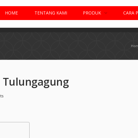
HOME
TENTANG KAMI
PRODUK
CARA 
Ho
1 Tulungagung
ts