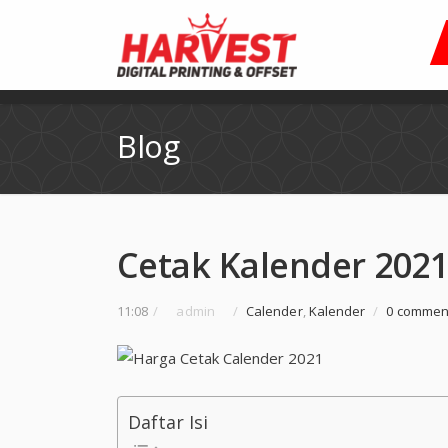
Blog
Cetak Kalender 202
11:08
/
admin
/
Calender
,
Kalender
/
0 commen
Daftar Isi