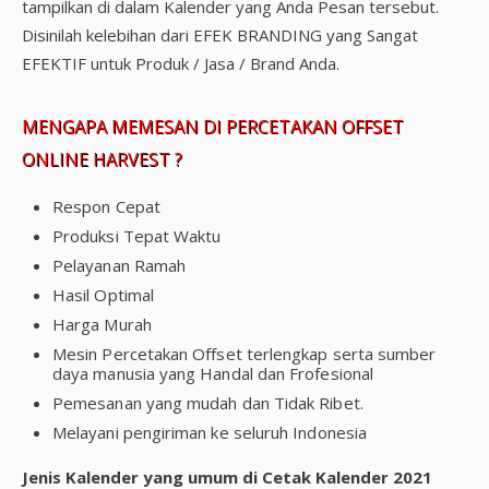
tampilkan di dalam Kalender yang Anda Pesan tersebut.
Disinilah kelebihan dari EFEK BRANDING yang Sangat
EFEKTIF untuk Produk / Jasa / Brand Anda.
MENGAPA MEMESAN DI PERCETAKAN OFFSET
ONLINE HARVEST ?
Respon Cepat
Produksi Tepat Waktu
Pelayanan Ramah
Hasil Optimal
Harga Murah
Mesin Percetakan Offset terlengkap serta sumber
daya manusia yang Handal dan Frofesional
Pemesanan yang mudah dan Tidak Ribet.
Melayani pengiriman ke seluruh Indonesia
Jenis Kalender yang umum di Cetak Kalender 2021