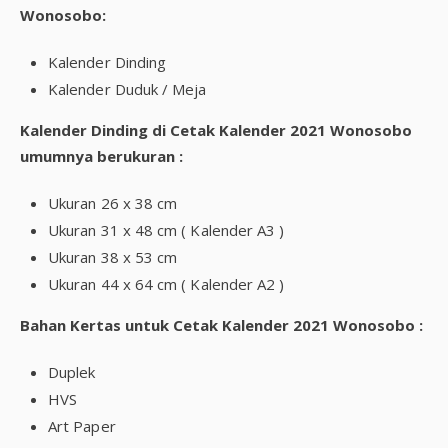
Wonosobo:
Kalender Dinding
Kalender Duduk / Meja
Kalender Dinding di Cetak Kalender 2021 Wonosobo
umumnya berukuran :
Ukuran 26 x 38 cm
Ukuran 31 x 48 cm ( Kalender A3 )
Ukuran 38 x 53 cm
Ukuran 44 x 64 cm ( Kalender A2 )
Bahan Kertas untuk Cetak Kalender 2021 Wonosobo :
Duplek
HVS
Art Paper