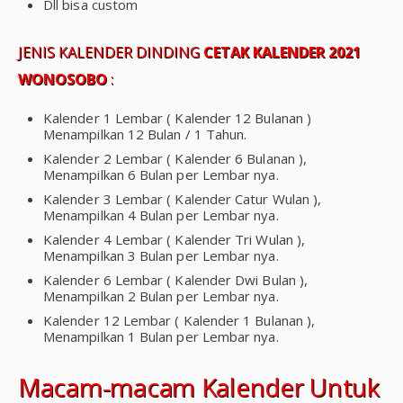
Dll bisa custom
JENIS KALENDER DINDING
CETAK KALENDER 2021
WONOSOBO
:
Kalender 1 Lembar ( Kalender 12 Bulanan )
Menampilkan 12 Bulan / 1 Tahun.
Kalender 2 Lembar ( Kalender 6 Bulanan ),
Menampilkan 6 Bulan per Lembar nya.
Kalender 3 Lembar ( Kalender Catur Wulan ),
Menampilkan 4 Bulan per Lembar nya.
Kalender 4 Lembar ( Kalender Tri Wulan ),
Menampilkan 3 Bulan per Lembar nya.
Kalender 6 Lembar ( Kalender Dwi Bulan ),
Menampilkan 2 Bulan per Lembar nya.
Kalender 12 Lembar ( Kalender 1 Bulanan ),
Menampilkan 1 Bulan per Lembar nya.
Macam-macam Kalender Untuk