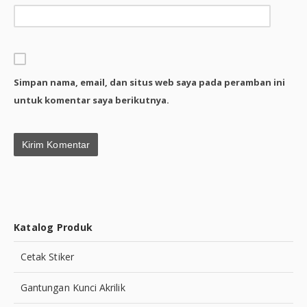
Simpan nama, email, dan situs web saya pada peramban ini
untuk komentar saya berikutnya.
Katalog Produk
Cetak Stiker
Gantungan Kunci Akrilik