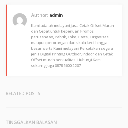
Author:
admin
Kami adalah melayani jasa Cetak Offset Murah
dan Cepat untuk keperluan Promosi
perusahaan, Pabrik, Toko, Partai, Organisasi
maupun perorangan dari skala kecil hingga
besar, serta Kami melayani Percetakan segala
jenis Digital Printing Outdoor, Indoor dan Cetak
Offset murah berkualitas. Hubungi Kami
sekarng juga 0878 5600 2207
RELATED POSTS
TINGGALKAN BALASAN