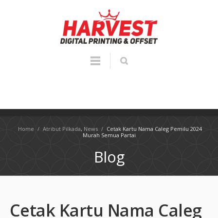
Home
/
Atribut Pilkada
,
News
/
Cetak Kartu Nama Caleg Pemilu 2024
Murah Semua Partai
Blog
Cetak Kartu Nama Caleg