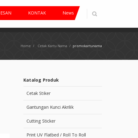
PESAN
KONTAK
News
Home
/
Cetak Kartu Nama
/
promokartunama
Katalog Produk
Cetak Stiker
Gantungan Kunci Akrilik
Cutting Sticker
Print UV Flatbed / Roll To Roll