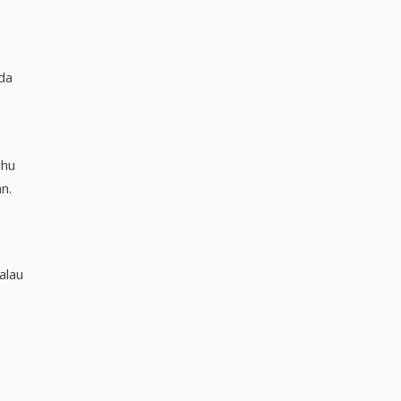
da
ahu
n.
alau