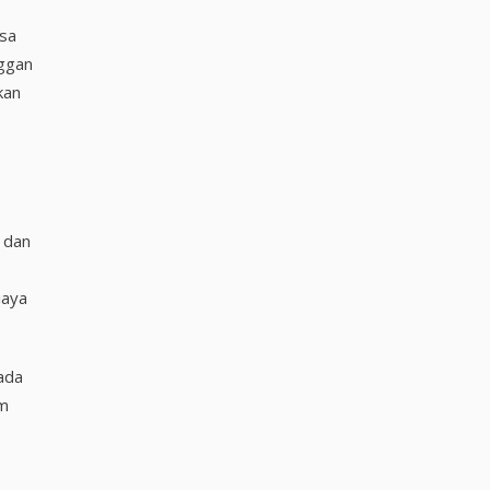
isa
nggan
kan
 dan
iaya
 ada
am