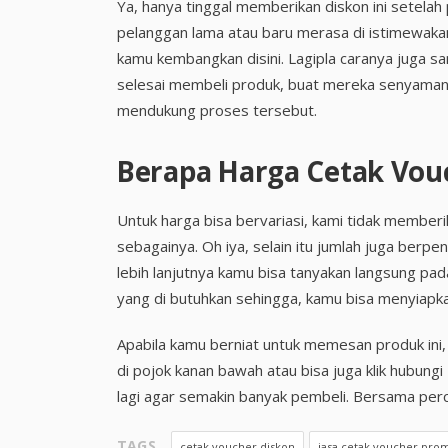
Ya, hanya tinggal memberikan diskon ini setela
pelanggan lama atau baru merasa di istimewaka
kamu kembangkan disini. Lagipla caranya juga s
selesai membeli produk, buat mereka senyaman m
mendukung proses tersebut.
Berapa Harga Cetak Vouc
Untuk harga bisa bervariasi, kami tidak member
sebagainya. Oh iya, selain itu jumlah juga ber
lebih lanjutnya kamu bisa tanyakan langsung pad
yang di butuhkan sehingga, kamu bisa menyiapk
Apabila kamu berniat untuk memesan produk ini, 
di pojok kanan bawah atau bisa juga klik hubung
lagi agar semakin banyak pembeli. Bersama perc
TAGS
cetak voucher diskon
jasa cetak voucher pro