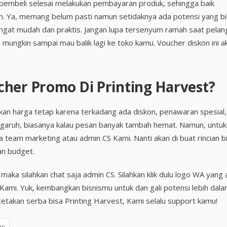
h pembeli selesai melakukan pembayaran produk, sehingga baik
n. Ya, memang belum pasti namun setidaknya ada potensi yang b
angat mudah dan praktis. Jangan lupa tersenyum ramah saat pela
ungkin sampai mau balik lagi ke toko kamu. Voucher diskon ini a
her Promo Di Printing Harvest?
ikan harga tetap karena terkadang ada diskon, penawaran spesial,
pengaruh, biasanya kalau pesan banyak tambah hemat. Namun, untuk
a team marketing atau admin CS Kami. Nanti akan di buat rincian b
an budget.
maka silahkan chat saja admin CS. Silahkan klik dulu logo WA yang
i Kami. Yuk, kembangkan bisnismu untuk dan gali potensi lebih dal
etakan serba bisa Printing Harvest, Kami selalu support kamu!
mo