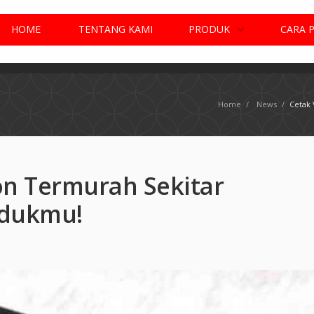
HOME
TENTANG KAMI
PRODUK
CARA 
Home
/
News
/
Cetak
on Termurah Sekitar
odukmu!