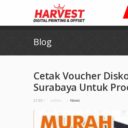
Blog
Cetak Voucher Disk
Surabaya Untuk Pr
21:50
/
admin
/
News