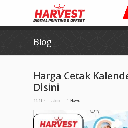
Blog
Harga Cetak Kalend
Disini
11:41
/
admin
/
News