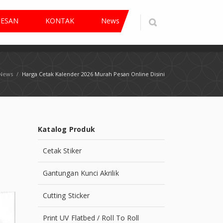
PESAN
KONTAK
News
News
/
Harga Cetak Kalender 2026 Murah Pesan Online Disini
Katalog Produk
Cetak Stiker
Gantungan Kunci Akrilik
Cutting Sticker
Print UV Flatbed / Roll To Roll