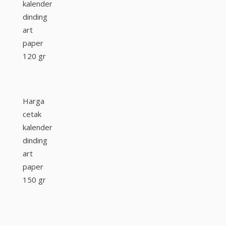
kalender
dinding
art
paper
120 gr
Harga
cetak
kalender
dinding
art
paper
150 gr