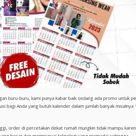
angan buru-buru, kami punya kabar baik sedang ada promo untuk p
solusi bagi Anda yang butuh kalender dalam jumlah banyak misalnya
tinggi, order di percetakan dekat rumah mungkin tidak mampu kare
ng yang besar dan mempunyai teknologi yang memadai sehingga