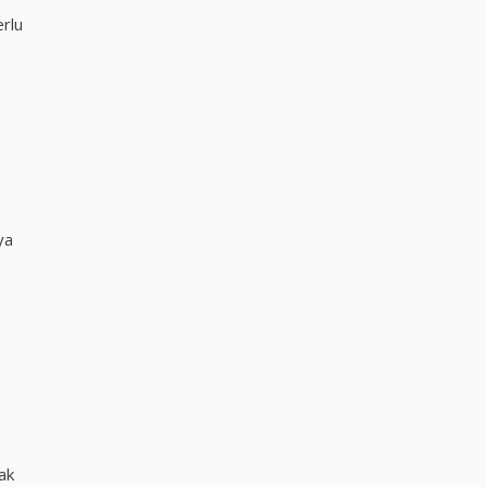
rlu
ya
ak