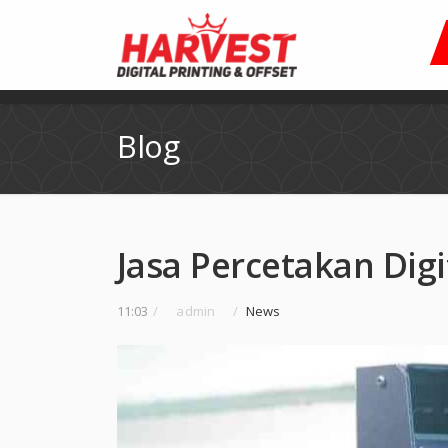
Blog
Jasa Percetakan Digi
11:03
/
admin
/
News