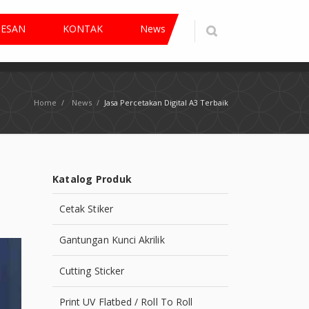
PESAN
KONTAK
News
Home
/
News
/
Jasa Percetakan Digital A3 Terbaik
Katalog Produk
Cetak Stiker
Gantungan Kunci Akrilik
Cutting Sticker
Print UV Flatbed / Roll To Roll