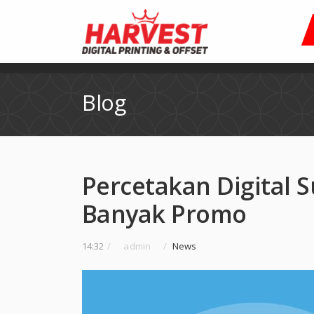
Blog
Percetakan Digital 
Banyak Promo
14:32
/
admin
/
News