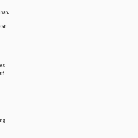
ahan.
rah
ses
if
ang