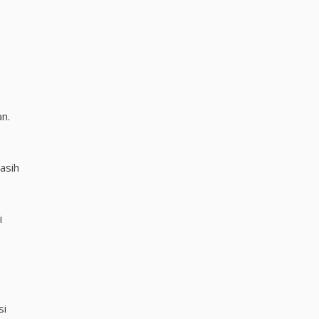
n.
asih
i
si