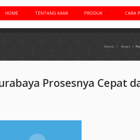
HOME
TENTANG KAMI
PRODUK
CARA 
Home
/
News
/
Pe
Surabaya Prosesnya Cepat d