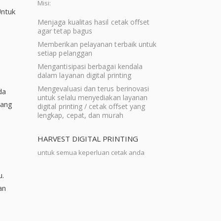
Misi:
Untuk
Menjaga kualitas hasil cetak offset
agar tetap bagus
Memberikan pelayanan terbaik untuk
setiap pelanggan
Mengantisipasi berbagai kendala
dalam layanan digital printing
Mengevaluasi dan terus berinovasi
da
untuk selalu menyediakan layanan
yang
digital printing / cetak offset yang
lengkap, cepat, dan murah
HARVEST DIGITAL PRINTING
untuk semua keperluan cetak anda
u.
an