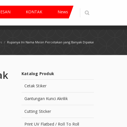
PESAN
KONTAK
News
s
/
Rupanya Ini Nama Mesin Percetakan yang Banyak Dipakai
ak
Katalog Produk
Cetak Stiker
Gantungan Kunci Akrilik
Cutting Sticker
Print UV Flatbed / Roll To Roll