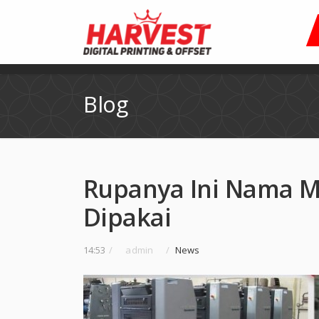
Blog
Rupanya Ini Nama M
Dipakai
14:53
/
admin
/
News