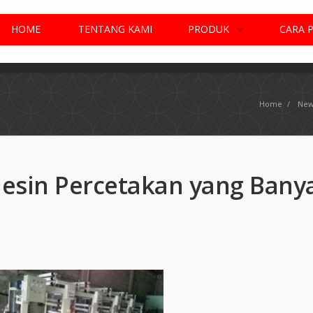
HOME
TENTANG KAMI
PRODUK
CARA 
Home
/
New
esin Percetakan yang Bany