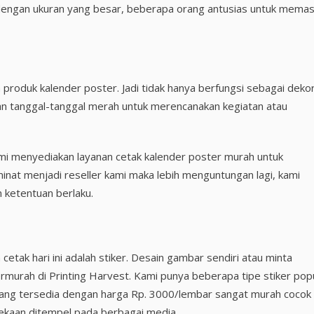
 dengan ukuran yang besar, beberapa orang antusias untuk mema
h produk kalender poster. Jadi tidak hanya berfungsi sebagai deko
an tanggal-tanggal merah untuk merencanakan kegiatan atau
kami menyediakan layanan cetak kalender poster murah untuk
inat menjadi reseller kami maka lebih menguntungan lagi, kami
 ketentuan berlaku.
 cetak hari ini adalah stiker. Desain gambar sendiri atau minta
ermurah di Printing Harvest. Kami punya beberapa tipe stiker pop
 yang tersedia dengan harga Rp. 3000/lembar sangat murah cocok
dekaan ditempel pada berbagai media.