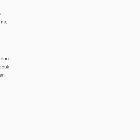
k
rno,
dari
oduk
kan