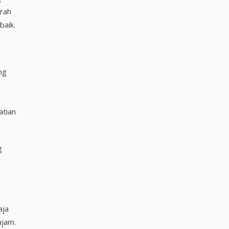
urah
baik.
ng
atian
g
aja
ajam.