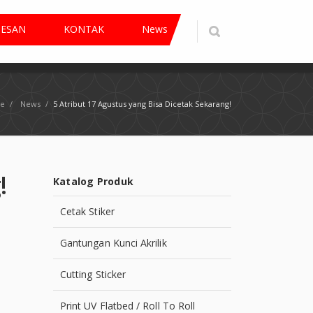
PESAN
KONTAK
News
e
/
News
/
5 Atribut 17 Agustus yang Bisa Dicetak Sekarang!
!
Katalog Produk
Cetak Stiker
Gantungan Kunci Akrilik
Cutting Sticker
Print UV Flatbed / Roll To Roll