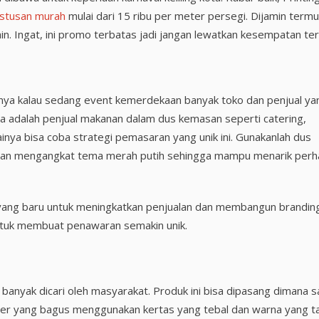
ustusan murah
mulai dari 15 ribu per meter persegi. Dijamin term
n. Ingat, ini promo terbatas jadi jangan lewatkan kesempatan ter
sanya kalau sedang event kemerdekaan banyak toko dan penjual ya
 adalah penjual makanan dalam dus kemasan seperti catering,
ainya bisa coba strategi pemasaran yang unik ini. Gunakanlah dus
gan mengangkat tema merah putih sehingga mampu menarik perh
n yang baru untuk meningkatkan penjualan dan membangun brandin
tuk membuat penawaran semakin unik.
banyak dicari oleh masyarakat. Produk ini bisa dipasang dimana s
ter yang bagus menggunakan kertas yang tebal dan warna yang t