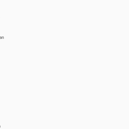
n
an
n