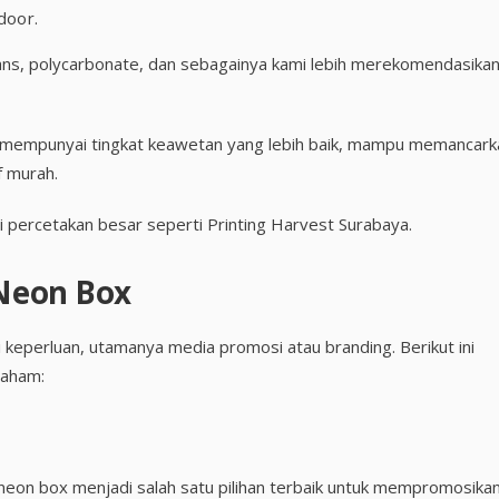
door.
trans, polycarbonate, dan sebagainya kami lebih merekomendasika
s mempunyai tingkat keawetan yang lebih baik, mampu memancark
f murah.
i percetakan besar seperti Printing Harvest Surabaya.
Neon Box
keperluan, utamanya media promosi atau branding. Berikut ini
paham:
neon box menjadi salah satu pilihan terbaik untuk mempromosika