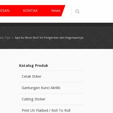
PESAN
KONTAK
News
ws
,
Tips
/
Apa Itu Neon Box? Ini Pengertian dan Kegunaannya
Katalog Produk
Cetak Stiker
Gantungan Kunci Akrilik
Cutting Sticker
Print UV Flatbed / Roll To Roll