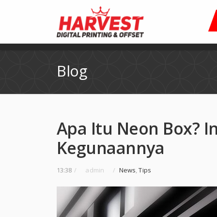
Blog
Apa Itu Neon Box? I
Kegunaannya
13:38
/
admin
/
News
,
Tips