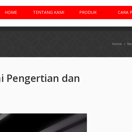
HOME
TENTANG KAMI
PRODUK
CARA 
Home
/
Ne
ni Pengertian dan