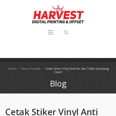
Home
/
News
,
Produk
/
Cetak Stiker Vinyl Anti Air dan Tidak Gampang
Copot
Blog
Cetak Stiker Vinyl Anti