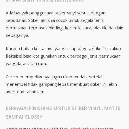
STIKER VINYL COCOK UNTUK APA?
Ada banyak penggunaan stiker vinyl sesuai dengan
kebutuhan. Stiker jenis ini cocok untuk segala jenis
permukaan termasuk dinding, keramik, kaca, plastik, dan lain
sebagainya.
Karena bahan kertasnya yang cukup bagus, stiker ini cukup
fleksibel bisa kita gunakan untuk berbagai jenis permukaan
yang datar atau rata.
Cara menempelkannya juga cukup mudah, setelah
menempel tidak gampang lepas membuat stiker ini lebih
awet dan tahan lama.
BERBAGAI FINISHING UNTUK STIKER VINYL, MATTE
SAMPAI GLOSSY
Agaknya tidak banyak yang tahu,
cetak stiker
berbahan